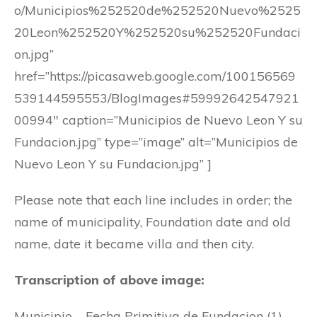
o/Municipios%252520de%252520Nuevo%2525
20Leon%252520Y%252520su%252520Fundaci
on.jpg”
href=”https://picasaweb.google.com/100156569
539144595553/BlogImages#59992642547921
00994″ caption=”Municipios de Nuevo Leon Y su
Fundacion.jpg” type=”image” alt=”Municipios de
Nuevo Leon Y su Fundacion.jpg” ]
Please note that each line includes in order; the
name of municipality, Foundation date and old
name, date it became villa and then city.
Transcription of above image:
Municipio – Fecha Primitiva de Fundacion (1)