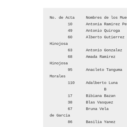
No. de Acta	Nombres de los Muertos	No. de Acta	Nombres de los Muertos

	10	Antonia Ramirez Pena			108	Eufemia Garcia

	49	Antonio Quiroga					F

	60	Alberto Gutierrez			2	Feliciano 
Hinojosa

	63	Antonio Gonzalez			5	Fernando Guerra

	68	Amada Ramirez   			21	Francisco 
Hinojosa

	95	Anacleto Tanguma			26	Francisco Garcia 
Morales

	110	Adalberto Luna				31	Fabiano Benavides

			B				73	Francisco Ochoa

	17	Bibiana Bazan				87	Fabiano Ysaguirre

	38	Blas Vasquez				98	Florencia Ponce

	67	Bruna Vela				107	Francisca Canales 
de Garcia

	86	Basilia Yanez						G
