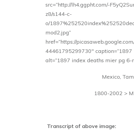
src=”http://lh4.ggpht.com/-F5yQ
z8/s144-c-
o/1897%252520index%252520de
mod2.jpg”
href=”https://picasaweb.google
44461795299730″ caption=”1897 i
alt=”1897 index deaths mier pg 6-
Mexico, Tama
1800-2002 > M
Transcript of above image: