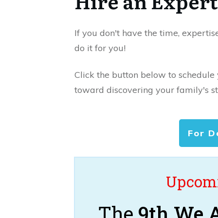
Hire an Expert
If you don't have the time, expertis
do it for you!
Click the button below to schedule
toward discovering your family's st
For D
Upcomi
The
9th We A