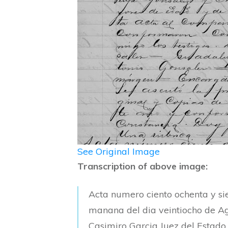
See Original Image
Transcription of above image:
Acta numero ciento ochenta y sie
manana del dia veintiocho de Ago
Casimiro Garcia Juez del Estado 