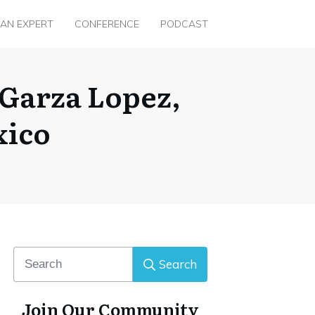
 AN EXPERT
CONFERENCE
PODCAST
o Garza Lopez,
xico
Search
Join Our Community