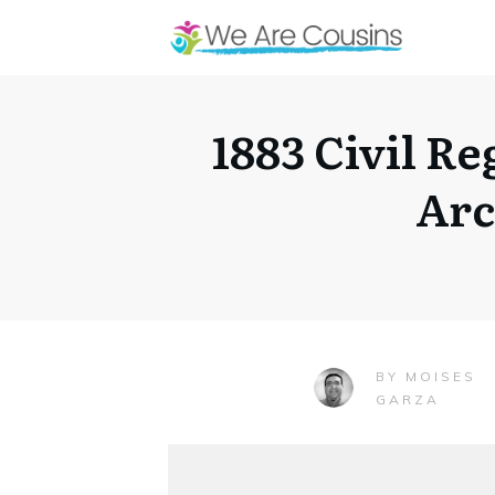
1883 Civil Re
Arc
MOISES
BY
GARZA