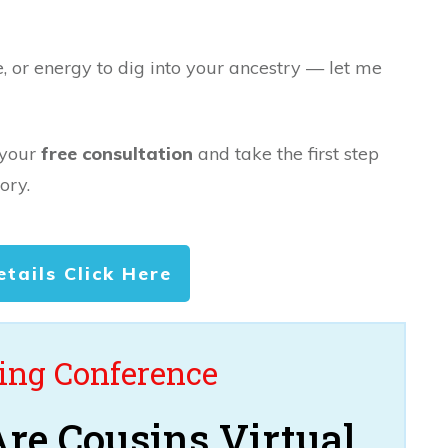
e, or energy to dig into your ancestry — let me
 your
free consultation
and take the first step
ory.
etails Click Here
ng Conference
re Cousins Virtual