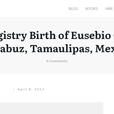
BLOG
BOOKS
HIRE
gistry Birth of Eusebi
abuz, Tamaulipas, Me
0
Comments
April 8, 2012