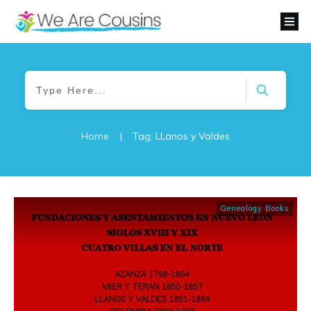
Home
|
Tag: LLanos y Valdes
Genealogy Books